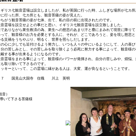
ギリス七観音霊場は設立しましたが、私が英国に行った時、ふしぎな場所が七カ所
学に行った所、七カ所とも、観音菩薩の姿が見えた。
ちがう観音菩薩の姿が七体、出て、私の目の前に出現されたのです。
音霊場を設立せよとの事だと思い、イギリス七観音霊場を設立致しました。
でありながら衆生救済の為、衆生への慈悲のあまり汗と塵にまみれて現世に降りて
いって、観音様のお力を必要とする人に、それが、どこであろうと、姿を現し慈悲と
ゆる災禍をうちやぶり、明るく、世界を照らしだします。
の心に少しでも近付けるよう努力し、いつも人々の中にいるようにして、人の喜び
自分の苦しみとし、その苦しみを取り除くよう必死に努力する事によって、観音様の
頂戴する事が出来るようになるのです。
音霊場をまわる事によって、観音様のパワーが発揮され、自分の苦しみや、煩悩、
業も取り除いて下さるのです。
ッキーといって、この霊場に縁がある人は、大変、運が良なるということです。
２７ 国見山大国寺 住職 川上 英明
面観音）
導いて下さる菩薩様