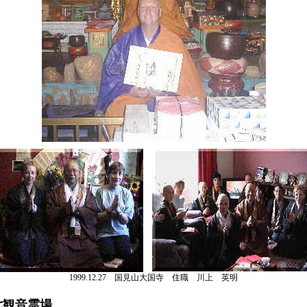
1999.12.27 国見山大国寺 住職 川上 英明
七観音霊場