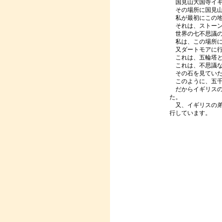
国見山大国寺イギ
その場所に国見山
私が最初にこの地
それは、ストーン
世界の七不思議の
私は、この場所に
又ダートモアに行
これは、五輪塔と
これは、不思議な
その石を見ていた
このように、五千
だからイギリスの
た。
又、イギリスの弟
行しています。