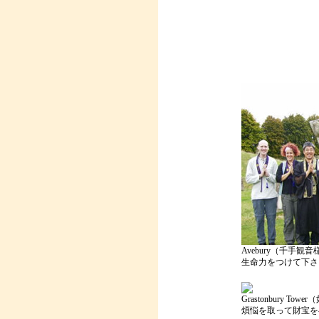
Avebury（千手観音
生命力をつけて下さ
Grastonbury To
煩悩を取って財宝を