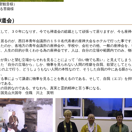
ey（聖観音様）
る菩薩様
禅道会）
して、３０年になりす。今でも禅道会の総裁として頑張って居りますが、今も座禅
居るのが、西日本青年会議所の１５０名代表者の座禅大会をホテルで行った事です
たのか、各地方の青年会議所の座禅会や、学校や、会社その他、一般の座禅会を、
、人生の目的が良くわかる為の座禅会です。人は、自分の立場や範囲内でのみ、物
が良いと望む立場からそれを見ることによって「白い物でも黒い」と見えてしまう
た「自分の立場から」しか、物事を見られない人間の性癖を自我、欲望としてとら
 の上で行う、どうしょうもない人間の本性なので、そうした自我の中にある眼か
る。
る事によって謙虚に物事を見ることを教えるのである。そして、自我（エゴ）を抑
のである。
の目的なのである。すなわち、真実と霊的精神と言う事になる。
２国見山大国寺 住職 川上 英明