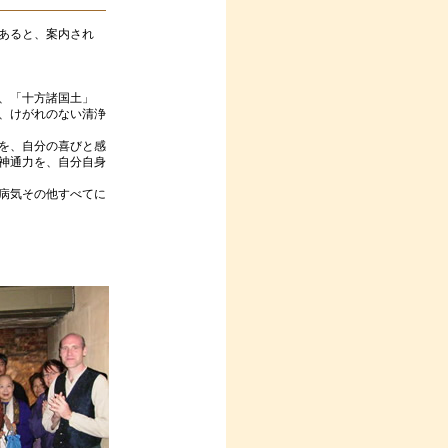
あると、案内され
、「十方諸国土」
、けがれのない清浄
を、自分の喜びと感
神通力を、自分自身
病気その他すべてに