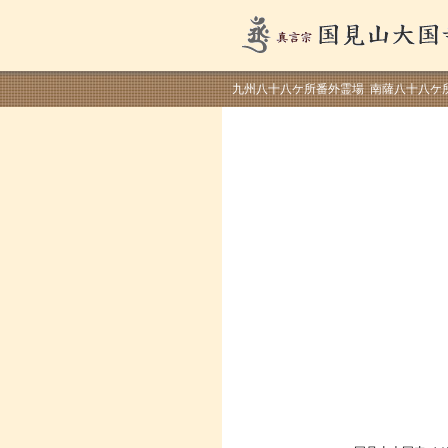
九州八十八ケ所番外霊場 南薩八十八ケ
寺院コ