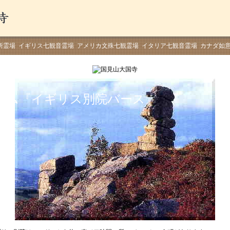
所霊場 イギリス七観音霊場 アメリカ文殊七観霊場 イタリア七観音霊場 カナダ如
ラム『イギリス別院バース』