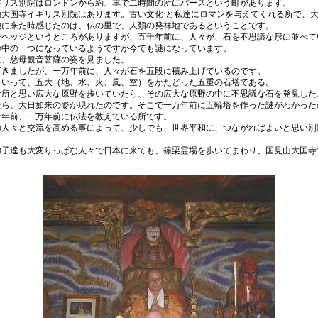
リス別院はロンドンから約、車で二時間の所にバースという町があります。
大国寺イギリス別院はあります。古い文化 と私達にロマンを与えてくれる所で、
に来た時感じたのは、仏の里で、人類の発祥地であるということです。
ヘッジというところがありますが、五千年前に、人々が、石を不思議な形に並べて
中の一つになっているようですが今でも謎になっています。
、慈母観音菩薩の姿を見ました。
きましたが、一万年前に、人々が石を五段に積み上げているのです。
いって、五大（地、水、火、風、空）をかたどった五重の石塔である。
所と思い広大な原野を歩いていたら、その広大な原野の中に不思議な石を発見した
ら、大日如来の姿が現れたのです。そこで一万年前に五輪塔を作った謎がわかった
年前、一万年前に仏法を教えている所です。
人々と交流を高める事によって、少しでも、世界平和に、つながればよいと思い別
子達も大変りっぱな人々で日本に来ても、篠栗霊場を歩いてまわり、国見山大国寺