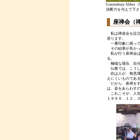
Grastonbury Abb
決断力を与えて下さ
座禅会（
私は禅道会を設立
居ります。
一番印象に残って
その結果が良かっ
私が行う座禅会は
る。
極端な場合、自分
仏教では、こうし
此は人が、無意識
えにくいものであ
だから、座禅をす
は、姿をあらわす
これこそが、人生
１９９９．１２．