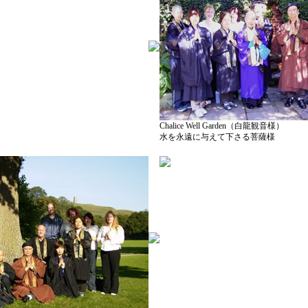
Chalice Well Garden（白龍観音様）
水を永遠に与えて下さる菩薩様