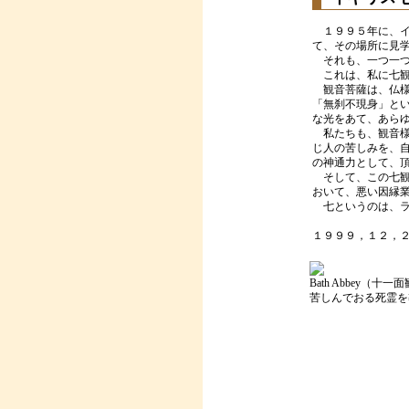
１９９５年に、イ
て、その場所に見
それも、一つ一つ
これは、私に七観
観音菩薩は、仏様
「無刹不現身」と
な光をあて、あら
私たちも、観音様
じ人の苦しみを、
の神通力として、
そして、この七観
おいて、悪い因縁
七というのは、ラ
１９９９，１２，
Bath Abbey（十一
苦しんでおる死霊を